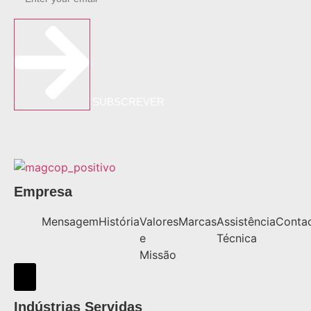
SUBSCREVER
Empresa
Mensagem
História
Valores
Marcas
Assistência
Conta
e
Técnica
Missão
Hamburger Toggle Menu
Indústrias Servidas