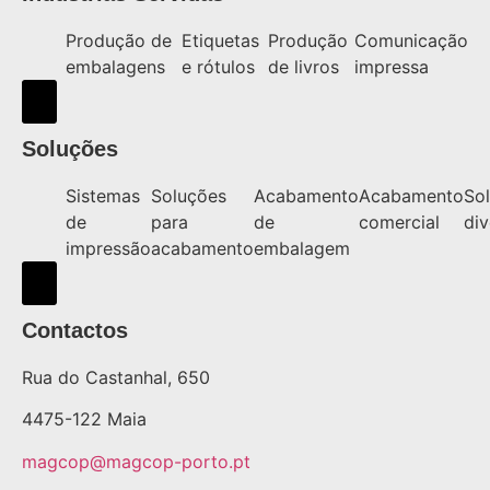
Produção de
Etiquetas
Produção
Comunicação
embalagens
e rótulos
de livros
impressa
Hamburger Toggle Menu
Soluções
Sistemas
Soluções
Acabamento
Acabamento
So
de
para
de
comercial
div
impressão
acabamento
embalagem
Hamburger Toggle Menu
Contactos
Rua do Castanhal, 650
4475-122 Maia
magcop@magcop-porto.pt